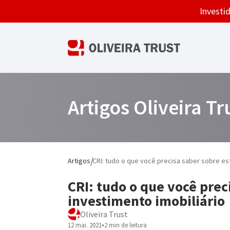
Investid
Área do Investidor
Plataforma OT
Artigos Oliveira Tr
ATIVOS
Operações e Liquidações
CRA
Solicite operações e acompanhe
movimentações e liquidações.
CRI
|
Artigos
CRI: tudo o que você precisa saber sobre est
Debênture
CRI: tudo o que você prec
Fundos de Investimentos
investimento imobiliário
Ver todos
Oliveira Trust
12 mai. 2021
•
2 min de leitura