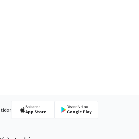
Baixar na
Disponível no
stidor
App Store
Google Play