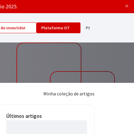
rio 2025.
 do investidor
Plataforma OT
Pt
ÁREA LOGADA
Acessar Portal OT
Extratos
iras,
Relatórios
Minha coleção de artigos
Informes de
rendimentos
Últimos artigos
Meus ativos favoritos