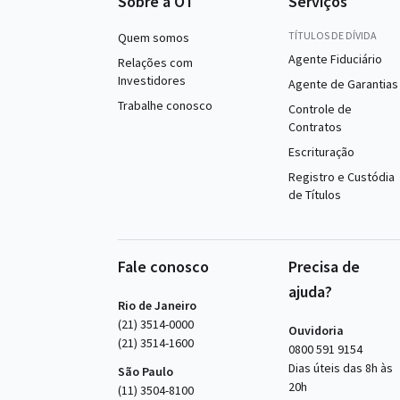
Sobre a OT
Serviços
TÍTULOS DE DÍVIDA
Quem somos
Agente Fiduciário
Relações com
Investidores
Agente de Garantias
Trabalhe conosco
Controle de
Contratos
Escrituração
Registro e Custódia
de Títulos
Fale conosco
Precisa de
ajuda?
Rio de Janeiro
(21) 3514-0000
Ouvidoria
(21) 3514-1600
0800 591 9154
Dias úteis das 8h às
São Paulo
20h
(11) 3504-8100